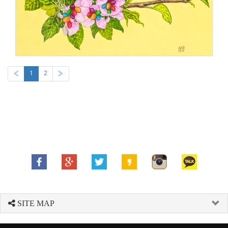
«
1
2
»
SITE MAP