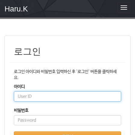
Haru.K
T
o
g
g
l
e
n
로그인
a
v
i
g
로그인 아이디와 비밀번호 입력하신 후 '로그인' 버튼을 클릭하세
a
요.
t
i
아이디
o
n
비밀번호