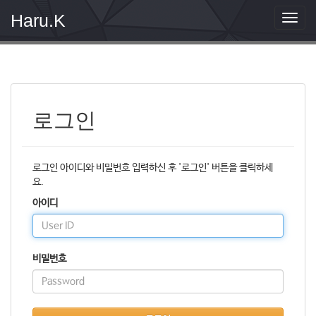
Haru.K
T
o
g
g
l
e
n
로그인
a
v
i
g
로그인 아이디와 비밀번호 입력하신 후 '로그인' 버튼을 클릭하세
a
요.
t
i
아이디
o
n
비밀번호