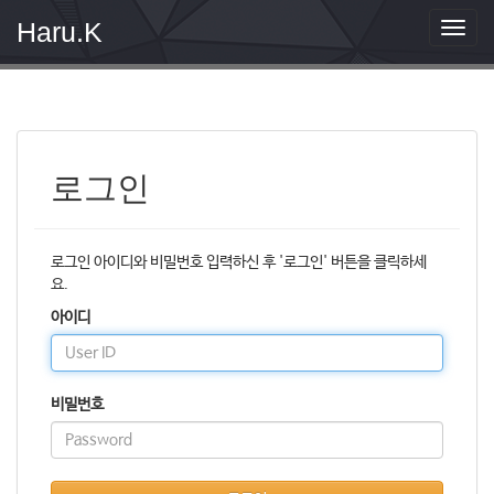
Haru.K
T
o
g
g
l
e
n
로그인
a
v
i
g
로그인 아이디와 비밀번호 입력하신 후 '로그인' 버튼을 클릭하세
a
요.
t
i
아이디
o
n
비밀번호