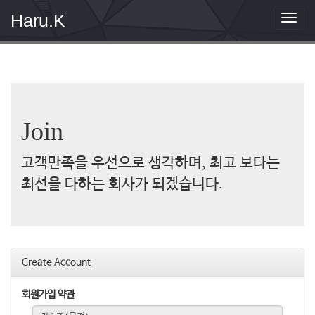
Haru.K
T
o
g
g
l
e
n
a
Join
v
i
g
고객만족을 우선으로 생각하며, 최고 보다는
a
최선을 다하는 회사가 되겠습니다.
t
i
o
n
Create Account
회원가입 약관