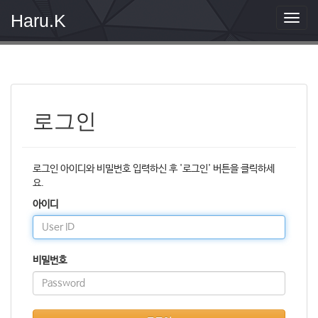
Haru.K
T
o
g
g
l
e
n
로그인
a
v
i
g
로그인 아이디와 비밀번호 입력하신 후 '로그인' 버튼을 클릭하세
a
요.
t
i
아이디
o
n
비밀번호