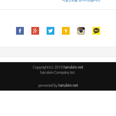
비밀번호를 잊어버렸습니다.
Copyright(c) 2019
harukim.net
harukim Company Inc.
powered by
harukim.net